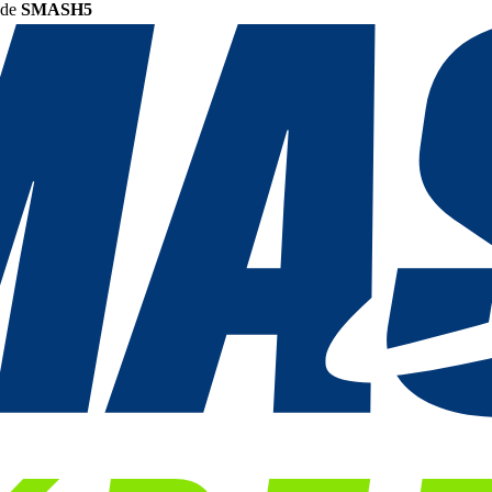
ode
SMASH5