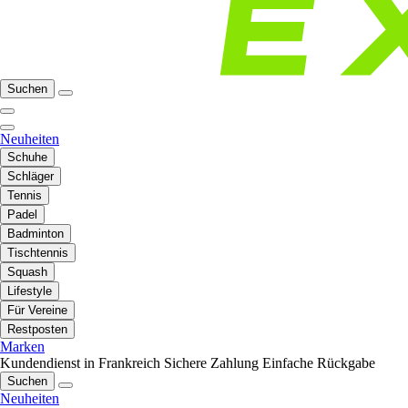
Suchen
Neuheiten
Schuhe
Schläger
Tennis
Padel
Badminton
Tischtennis
Squash
Lifestyle
Für Vereine
Restposten
Marken
Kundendienst in Frankreich
Sichere Zahlung
Einfache Rückgabe
Suchen
Neuheiten