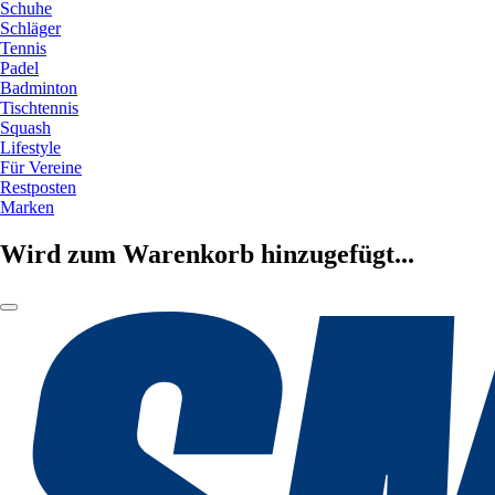
Schuhe
Schläger
Tennis
Padel
Badminton
Tischtennis
Squash
Lifestyle
Für Vereine
Restposten
Marken
Wird zum Warenkorb hinzugefügt...