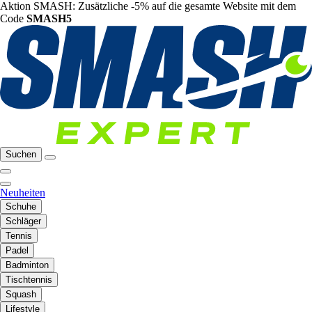
Aktion SMASH: Zusätzliche -5% auf die gesamte Website mit dem
Code
SMASH5
Suchen
Neuheiten
Schuhe
Schläger
Tennis
Padel
Badminton
Tischtennis
Squash
Lifestyle