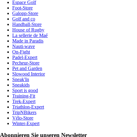
Espace Golf
Foot-Store
Galopp-Store
Golf and co
Handball-Store
House of Rugby
La sellerie de Maé
Made in Paradis
Nauti-wave
On-Fight
Padel-Expert
Pecheur-Store
Pet and Garden
Slowood Interior
Sneak'In
Sneakids
Sport is good
Training-Fit
Trek-Expert
Triathlon-Expert
TripNBikers
Vélo-Store
Winter-Expert
Abonnieren Sie unseren Newsletter