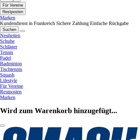
Für Vereine
Restposten
Marken
Kundendienst in Frankreich
Sichere Zahlung
Einfache Rückgabe
Suchen
Neuheiten
Schuhe
Schläger
Tennis
Padel
Badminton
Tischtennis
Squash
Lifestyle
Für Vereine
Restposten
Marken
Wird zum Warenkorb hinzugefügt...