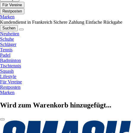
Für Vereine
Restposten
Marken
Kundendienst in Frankreich
Sichere Zahlung
Einfache Rückgabe
Suchen
Neuheiten
Schuhe
Schläger
Tennis
Padel
Badminton
Tischtennis
Squash
Lifestyle
Für Vereine
Restposten
Marken
Wird zum Warenkorb hinzugefügt...