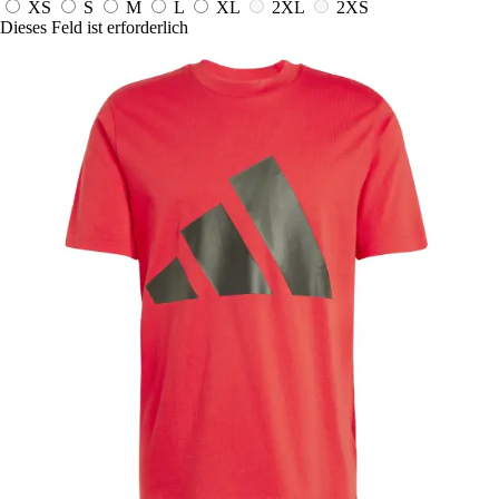
XS
S
M
L
XL
2XL
2XS
Dieses Feld ist erforderlich