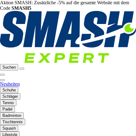
Aktion SMASH: Zusätzliche -5% auf die gesamte Website mit dem
Code
SMASH5
Suchen
Neuheiten
Schuhe
Schläger
Tennis
Padel
Badminton
Tischtennis
Squash
Lifestyle