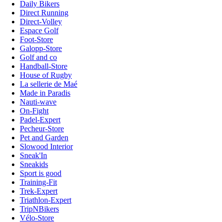
Daily Bikers
Direct Running
Direct-Volley
Espace Golf
Foot-Store
Galopp-Store
Golf and co
Handball-Store
House of Rugby
La sellerie de Maé
Made in Paradis
Nauti-wave
On-Fight
Padel-Expert
Pecheur-Store
Pet and Garden
Slowood Interior
Sneak'In
Sneakids
Sport is good
Training-Fit
Trek-Expert
Triathlon-Expert
TripNBikers
Vélo-Store