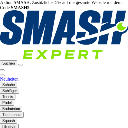
Aktion SMASH: Zusätzliche -5% auf die gesamte Website mit dem
Code
SMASH5
Suchen
Neuheiten
Schuhe
Schläger
Tennis
Padel
Badminton
Tischtennis
Squash
Lifestyle