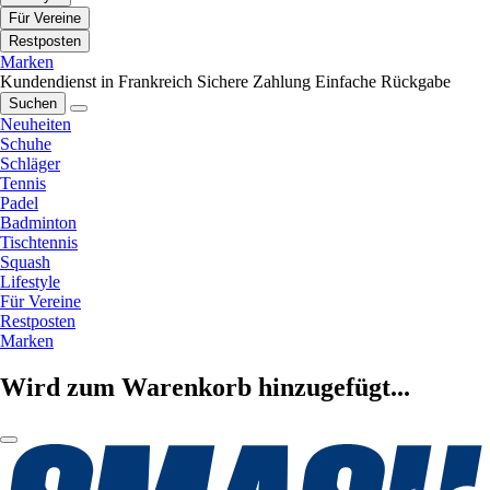
Für Vereine
Restposten
Marken
Kundendienst in Frankreich
Sichere Zahlung
Einfache Rückgabe
Suchen
Neuheiten
Schuhe
Schläger
Tennis
Padel
Badminton
Tischtennis
Squash
Lifestyle
Für Vereine
Restposten
Marken
Wird zum Warenkorb hinzugefügt...