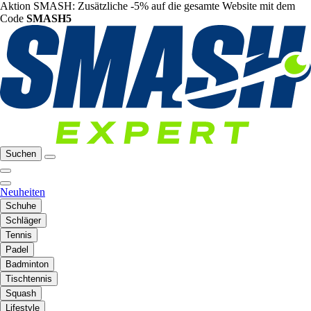
Aktion SMASH: Zusätzliche -5% auf die gesamte Website mit dem
Code
SMASH5
Suchen
Neuheiten
Schuhe
Schläger
Tennis
Padel
Badminton
Tischtennis
Squash
Lifestyle