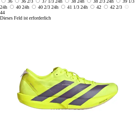
36
36 2/3
37 1/3
24h
38
24h
38 2/3
24h
39 1/3
24h
40
24h
40 2/3
24h
41 1/3
24h
42
42 2/3
44
Dieses Feld ist erforderlich