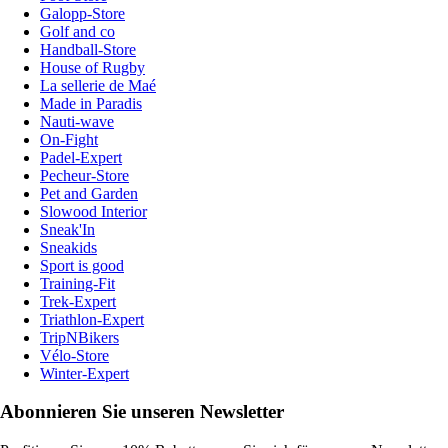
Galopp-Store
Golf and co
Handball-Store
House of Rugby
La sellerie de Maé
Made in Paradis
Nauti-wave
On-Fight
Padel-Expert
Pecheur-Store
Pet and Garden
Slowood Interior
Sneak'In
Sneakids
Sport is good
Training-Fit
Trek-Expert
Triathlon-Expert
TripNBikers
Vélo-Store
Winter-Expert
Abonnieren Sie unseren Newsletter