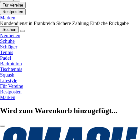
Für Vereine
Restposten
Marken
Kundendienst in Frankreich
Sichere Zahlung
Einfache Rückgabe
Suchen
Neuheiten
Schuhe
Schläger
Tennis
Padel
Badminton
Tischtennis
Squash
Lifestyle
Für Vereine
Restposten
Marken
Wird zum Warenkorb hinzugefügt...