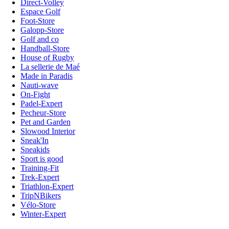
Direct-Volley
Espace Golf
Foot-Store
Galopp-Store
Golf and co
Handball-Store
House of Rugby
La sellerie de Maé
Made in Paradis
Nauti-wave
On-Fight
Padel-Expert
Pecheur-Store
Pet and Garden
Slowood Interior
Sneak'In
Sneakids
Sport is good
Training-Fit
Trek-Expert
Triathlon-Expert
TripNBikers
Vélo-Store
Winter-Expert