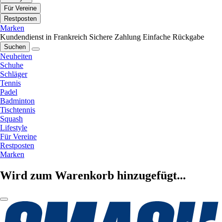
Für Vereine
Restposten
Marken
Kundendienst in Frankreich
Sichere Zahlung
Einfache Rückgabe
Suchen
Neuheiten
Schuhe
Schläger
Tennis
Padel
Badminton
Tischtennis
Squash
Lifestyle
Für Vereine
Restposten
Marken
Wird zum Warenkorb hinzugefügt...