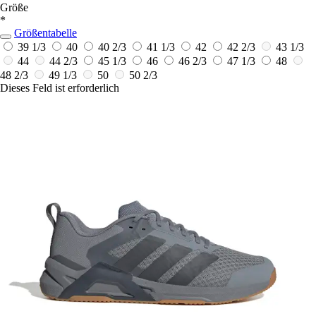
Größe
*
Größentabelle
39 1/3
40
40 2/3
41 1/3
42
42 2/3
43 1/3
44
44 2/3
45 1/3
46
46 2/3
47 1/3
48
48 2/3
49 1/3
50
50 2/3
Dieses Feld ist erforderlich