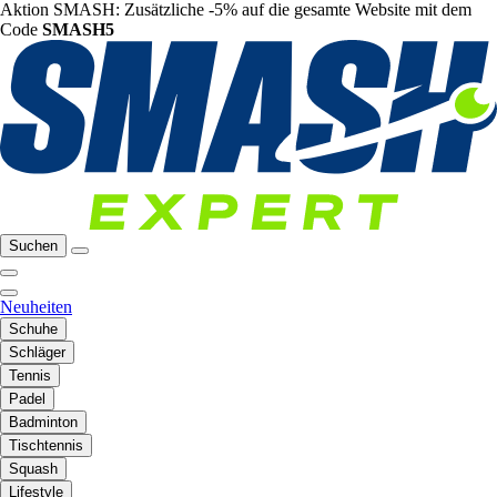
Aktion SMASH: Zusätzliche -5% auf die gesamte Website mit dem
Code
SMASH5
Suchen
Neuheiten
Schuhe
Schläger
Tennis
Padel
Badminton
Tischtennis
Squash
Lifestyle