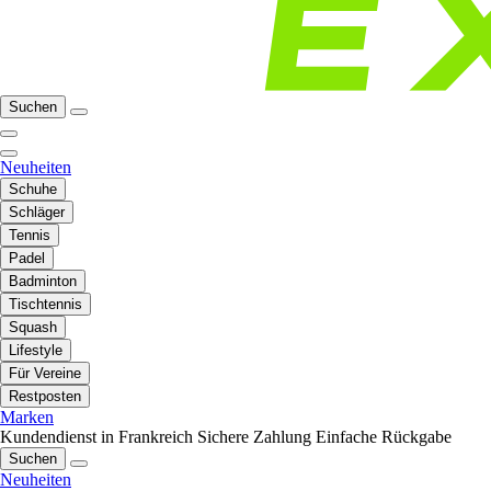
Suchen
Neuheiten
Schuhe
Schläger
Tennis
Padel
Badminton
Tischtennis
Squash
Lifestyle
Für Vereine
Restposten
Marken
Kundendienst in Frankreich
Sichere Zahlung
Einfache Rückgabe
Suchen
Neuheiten