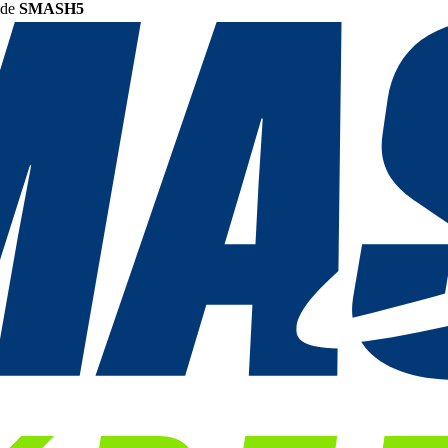
ode
SMASH5