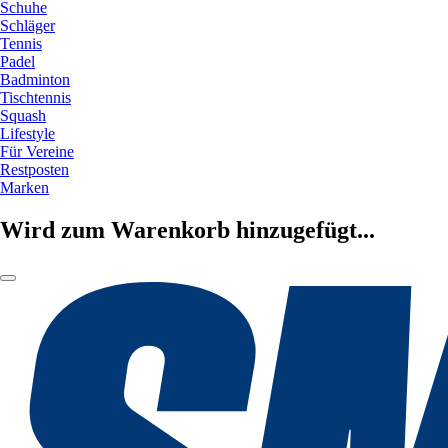
Schuhe
Schläger
Tennis
Padel
Badminton
Tischtennis
Squash
Lifestyle
Für Vereine
Restposten
Marken
Wird zum Warenkorb hinzugefügt...