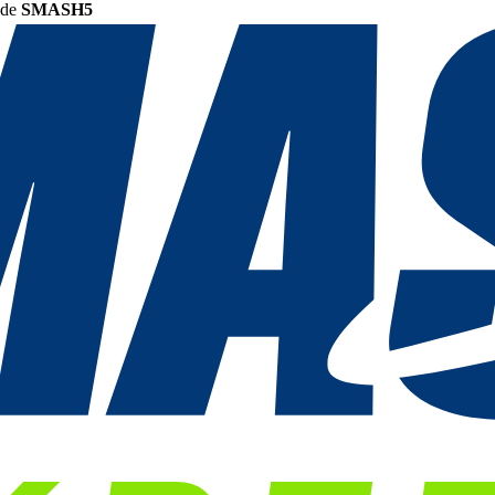
ode
SMASH5