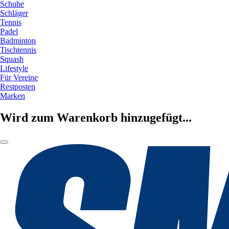
Schuhe
Schläger
Tennis
Padel
Badminton
Tischtennis
Squash
Lifestyle
Für Vereine
Restposten
Marken
Wird zum Warenkorb hinzugefügt...