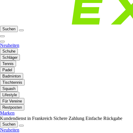
Suchen
Neuheiten
Schuhe
Schläger
Tennis
Padel
Badminton
Tischtennis
Squash
Lifestyle
Für Vereine
Restposten
Marken
Kundendienst in Frankreich
Sichere Zahlung
Einfache Rückgabe
Suchen
Neuheiten