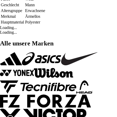
Geschlecht
Mann
Altersgruppe
Erwachsene
Merkmal
Ärmellos
Hauptmaterial
Polyester
Loading...
Loading...
Alle unsere Marken