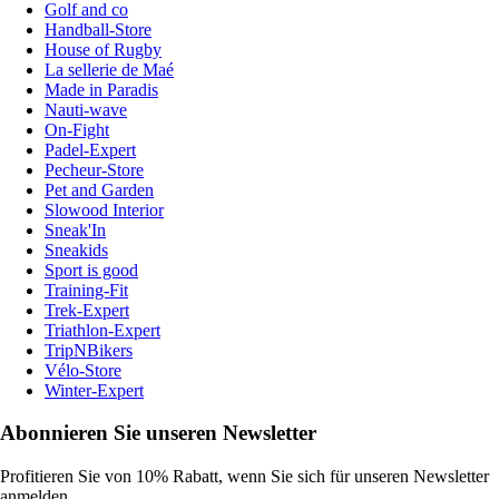
Golf and co
Handball-Store
House of Rugby
La sellerie de Maé
Made in Paradis
Nauti-wave
On-Fight
Padel-Expert
Pecheur-Store
Pet and Garden
Slowood Interior
Sneak'In
Sneakids
Sport is good
Training-Fit
Trek-Expert
Triathlon-Expert
TripNBikers
Vélo-Store
Winter-Expert
Abonnieren Sie unseren Newsletter
Profitieren Sie von 10% Rabatt, wenn Sie sich für unseren Newsletter
anmelden