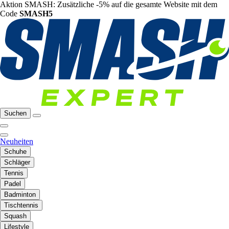
Aktion SMASH: Zusätzliche -5% auf die gesamte Website mit dem
Code
SMASH5
Suchen
Neuheiten
Schuhe
Schläger
Tennis
Padel
Badminton
Tischtennis
Squash
Lifestyle