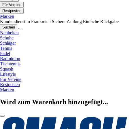
Für Vereine
Restposten
Marken
Kundendienst in Frankreich
Sichere Zahlung
Einfache Rückgabe
Suchen
Neuheiten
Schuhe
Schläger
Tennis
Padel
Badminton
Tischtennis
Squash
Lifestyle
Für Vereine
Restposten
Marken
Wird zum Warenkorb hinzugefügt...