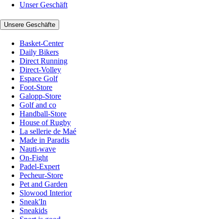
Unser Geschäft
Unsere Geschäfte
Basket-Center
Daily Bikers
Direct Running
Direct-Volley
Espace Golf
Foot-Store
Galopp-Store
Golf and co
Handball-Store
House of Rugby
La sellerie de Maé
Made in Paradis
Nauti-wave
On-Fight
Padel-Expert
Pecheur-Store
Pet and Garden
Slowood Interior
Sneak'In
Sneakids