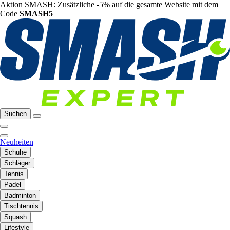
Aktion SMASH: Zusätzliche -5% auf die gesamte Website mit dem
Code
SMASH5
Suchen
Neuheiten
Schuhe
Schläger
Tennis
Padel
Badminton
Tischtennis
Squash
Lifestyle