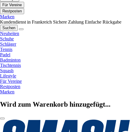
Für Vereine
Restposten
Marken
Kundendienst in Frankreich
Sichere Zahlung
Einfache Rückgabe
Suchen
Neuheiten
Schuhe
Schläger
Tennis
Padel
Badminton
Tischtennis
Squash
Lifestyle
Für Vereine
Restposten
Marken
Wird zum Warenkorb hinzugefügt...