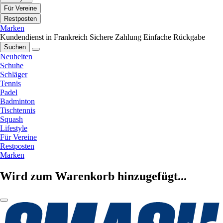
Für Vereine
Restposten
Marken
Kundendienst in Frankreich
Sichere Zahlung
Einfache Rückgabe
Suchen
Neuheiten
Schuhe
Schläger
Tennis
Padel
Badminton
Tischtennis
Squash
Lifestyle
Für Vereine
Restposten
Marken
Wird zum Warenkorb hinzugefügt...