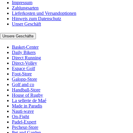
Impressum
Zahlungsarten
Lieferkosten und Versandoptionen
Hinweis zum Datenschutz
Unser Geschäft
Unsere Geschäfte
Basket-Center
Daily Bikers
Direct Running
Direct-Volley
Espace Golf
Foot-Store
Galopp-Store
Golf and co
Handball-Store
House of Rugby
La sellerie de Maé
Made in Paradis
Nauti-wave
On-Fight
Padel-Expert
Pecheur-Store
Pet and Garden