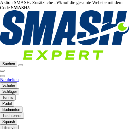
Aktion SMASH: Zusätzliche -5% auf die gesamte Website mit dem
Code
SMASH5
Suchen
Neuheiten
Schuhe
Schläger
Tennis
Padel
Badminton
Tischtennis
Squash
Lifestyle