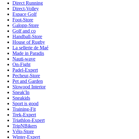
Direct Running
Direct-Volley
Espace Golf
Foot-Store
Galopp-Store
Golf and co
Handball-Store
House of Rugby
La sellerie de Maé
Made in Paradis
Nauti-wave
On-Fight
Padel-Expert
Pecheur-Store
Pet and Garden
Slowood Interior
Sneak'In
Sneakids
Sport is good
Training-Fit
Trek-Expert
Triathlon-Expert
TripNBikers
Vélo-Store
Winter-Expert