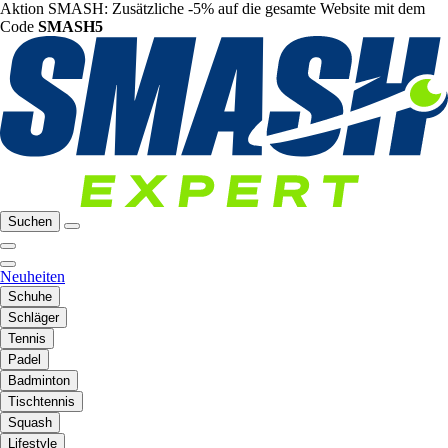
Aktion SMASH: Zusätzliche -5% auf die gesamte Website mit dem
Code
SMASH5
Suchen
Neuheiten
Schuhe
Schläger
Tennis
Padel
Badminton
Tischtennis
Squash
Lifestyle