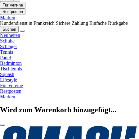
Für Vereine
Restposten
Marken
Kundendienst in Frankreich
Sichere Zahlung
Einfache Rückgabe
Suchen
Neuheiten
Schuhe
Schläger
Tennis
Padel
Badminton
Tischtennis
Squash
Lifestyle
Für Vereine
Restposten
Marken
Wird zum Warenkorb hinzugefügt...