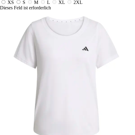
XS
S
M
L
XL
2XL
Dieses Feld ist erforderlich