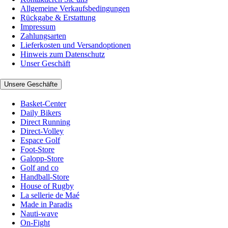
Allgemeine Verkaufsbedingungen
Rückgabe & Erstattung
Impressum
Zahlungsarten
Lieferkosten und Versandoptionen
Hinweis zum Datenschutz
Unser Geschäft
Unsere Geschäfte
Basket-Center
Daily Bikers
Direct Running
Direct-Volley
Espace Golf
Foot-Store
Galopp-Store
Golf and co
Handball-Store
House of Rugby
La sellerie de Maé
Made in Paradis
Nauti-wave
On-Fight