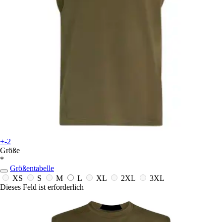
+-2
Größe
*
Größentabelle
XS
S
M
L
XL
2XL
3XL
Dieses Feld ist erforderlich