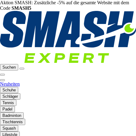
Aktion SMASH: Zusätzliche -5% auf die gesamte Website mit dem
Code
SMASH5
Suchen
Neuheiten
Schuhe
Schläger
Tennis
Padel
Badminton
Tischtennis
Squash
Lifestyle