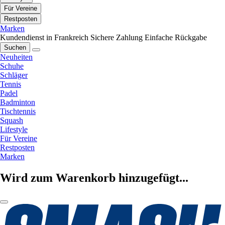
Für Vereine
Restposten
Marken
Kundendienst in Frankreich
Sichere Zahlung
Einfache Rückgabe
Suchen
Neuheiten
Schuhe
Schläger
Tennis
Padel
Badminton
Tischtennis
Squash
Lifestyle
Für Vereine
Restposten
Marken
Wird zum Warenkorb hinzugefügt...