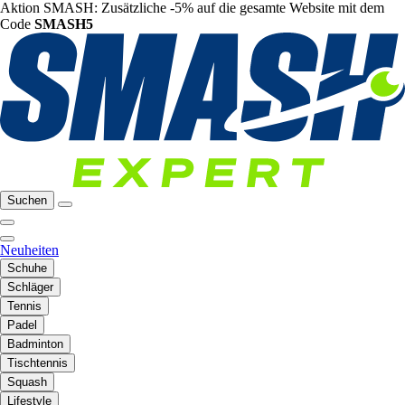
Aktion SMASH: Zusätzliche -5% auf die gesamte Website mit dem
Code
SMASH5
Suchen
Neuheiten
Schuhe
Schläger
Tennis
Padel
Badminton
Tischtennis
Squash
Lifestyle