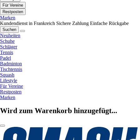
Für Vereine
Restposten
Marken
Kundendienst in Frankreich
Sichere Zahlung
Einfache Rückgabe
Suchen
Neuheiten
Schuhe
Schläger
Tennis
Padel
Badminton
Tischtennis
Squash
Lifestyle
Für Vereine
Restposten
Marken
Wird zum Warenkorb hinzugefügt...