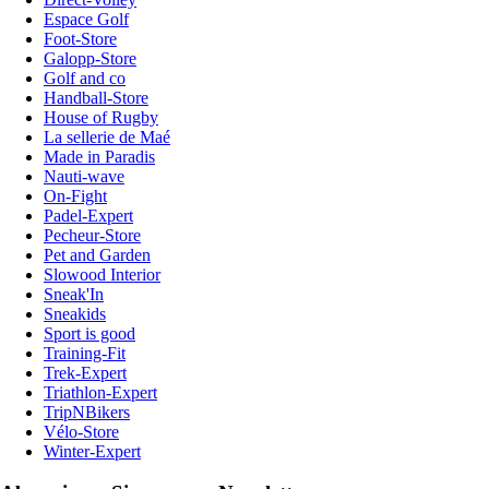
Espace Golf
Foot-Store
Galopp-Store
Golf and co
Handball-Store
House of Rugby
La sellerie de Maé
Made in Paradis
Nauti-wave
On-Fight
Padel-Expert
Pecheur-Store
Pet and Garden
Slowood Interior
Sneak'In
Sneakids
Sport is good
Training-Fit
Trek-Expert
Triathlon-Expert
TripNBikers
Vélo-Store
Winter-Expert