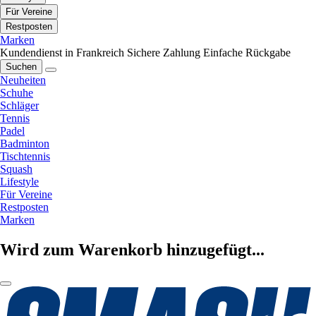
Für Vereine
Restposten
Marken
Kundendienst in Frankreich
Sichere Zahlung
Einfache Rückgabe
Suchen
Neuheiten
Schuhe
Schläger
Tennis
Padel
Badminton
Tischtennis
Squash
Lifestyle
Für Vereine
Restposten
Marken
Wird zum Warenkorb hinzugefügt...