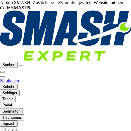
Aktion SMASH: Zusätzliche -5% auf die gesamte Website mit dem
Code
SMASH5
Suchen
Neuheiten
Schuhe
Schläger
Tennis
Padel
Badminton
Tischtennis
Squash
Lifestyle