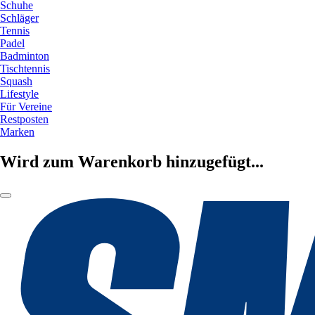
Schuhe
Schläger
Tennis
Padel
Badminton
Tischtennis
Squash
Lifestyle
Für Vereine
Restposten
Marken
Wird zum Warenkorb hinzugefügt...