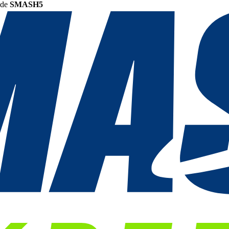
ode
SMASH5