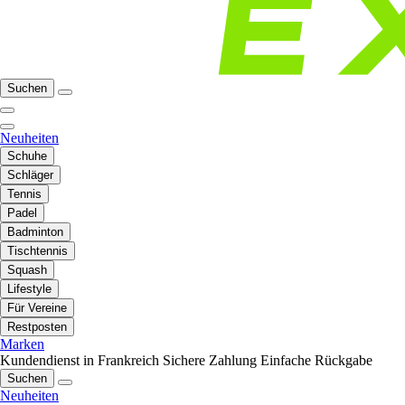
Suchen
Neuheiten
Schuhe
Schläger
Tennis
Padel
Badminton
Tischtennis
Squash
Lifestyle
Für Vereine
Restposten
Marken
Kundendienst in Frankreich
Sichere Zahlung
Einfache Rückgabe
Suchen
Neuheiten