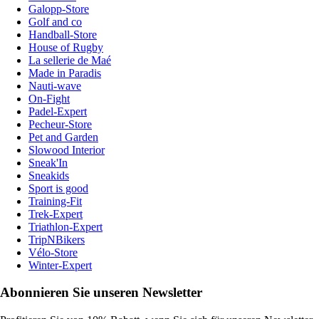
Galopp-Store
Golf and co
Handball-Store
House of Rugby
La sellerie de Maé
Made in Paradis
Nauti-wave
On-Fight
Padel-Expert
Pecheur-Store
Pet and Garden
Slowood Interior
Sneak'In
Sneakids
Sport is good
Training-Fit
Trek-Expert
Triathlon-Expert
TripNBikers
Vélo-Store
Winter-Expert
Abonnieren Sie unseren Newsletter