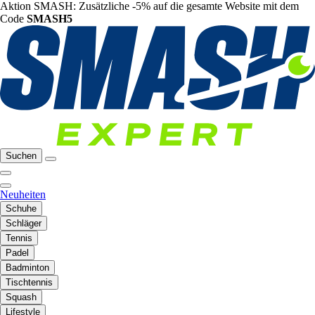
Aktion SMASH: Zusätzliche -5% auf die gesamte Website mit dem
Code
SMASH5
Suchen
Neuheiten
Schuhe
Schläger
Tennis
Padel
Badminton
Tischtennis
Squash
Lifestyle