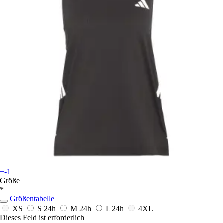
+-1
Größe
*
Größentabelle
XS
S
24h
M
24h
L
24h
4XL
Dieses Feld ist erforderlich