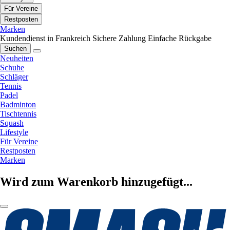
Für Vereine
Restposten
Marken
Kundendienst in Frankreich
Sichere Zahlung
Einfache Rückgabe
Suchen
Neuheiten
Schuhe
Schläger
Tennis
Padel
Badminton
Tischtennis
Squash
Lifestyle
Für Vereine
Restposten
Marken
Wird zum Warenkorb hinzugefügt...