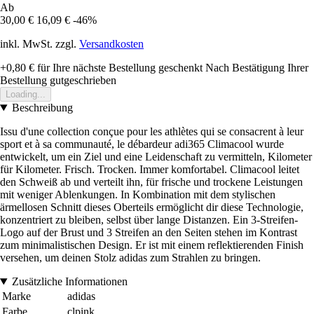
Ab
30,00 €
16,09 €
-46%
inkl. MwSt. zzgl.
Versandkosten
+0,80 €
für Ihre nächste Bestellung geschenkt
Nach Bestätigung Ihrer
Bestellung gutgeschrieben
Loading...
Beschreibung
Issu d'une collection conçue pour les athlètes qui se consacrent à leur
sport et à sa communauté, le débardeur adi365 Climacool wurde
entwickelt, um ein Ziel und eine Leidenschaft zu vermitteln, Kilometer
für Kilometer. Frisch. Trocken. Immer komfortabel. Climacool leitet
den Schweiß ab und verteilt ihn, für frische und trockene Leistungen
mit weniger Ablenkungen. In Kombination mit dem stylischen
ärmellosen Schnitt dieses Oberteils ermöglicht dir diese Technologie,
konzentriert zu bleiben, selbst über lange Distanzen. Ein 3-Streifen-
Logo auf der Brust und 3 Streifen an den Seiten stehen im Kontrast
zum minimalistischen Design. Er ist mit einem reflektierenden Finish
versehen, um deinen Stolz adidas zum Strahlen zu bringen.
Zusätzliche Informationen
Marke
adidas
Farbe
clpink