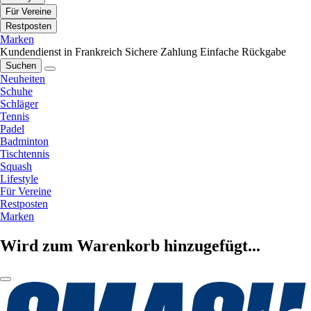
Für Vereine
Restposten
Marken
Kundendienst in Frankreich
Sichere Zahlung
Einfache Rückgabe
Suchen
Neuheiten
Schuhe
Schläger
Tennis
Padel
Badminton
Tischtennis
Squash
Lifestyle
Für Vereine
Restposten
Marken
Wird zum Warenkorb hinzugefügt...