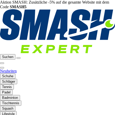
Aktion SMASH: Zusätzliche -5% auf die gesamte Website mit dem
Code
SMASH5
Suchen
Neuheiten
Schuhe
Schläger
Tennis
Padel
Badminton
Tischtennis
Squash
Lifestyle