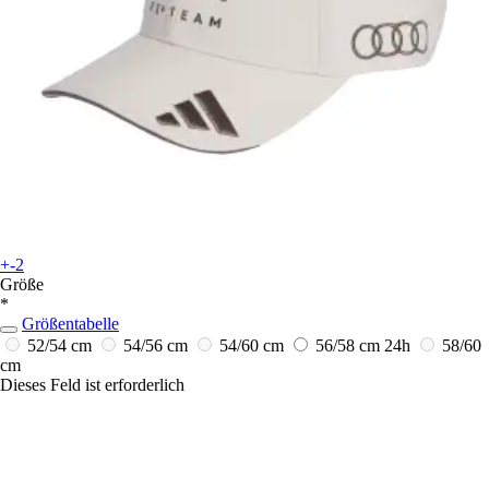
+-2
Größe
*
Größentabelle
52/54 cm
54/56 cm
54/60 cm
56/58 cm
24h
58/60
cm
Dieses Feld ist erforderlich