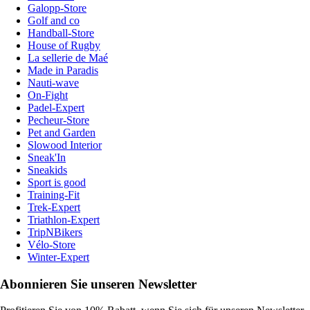
Galopp-Store
Golf and co
Handball-Store
House of Rugby
La sellerie de Maé
Made in Paradis
Nauti-wave
On-Fight
Padel-Expert
Pecheur-Store
Pet and Garden
Slowood Interior
Sneak'In
Sneakids
Sport is good
Training-Fit
Trek-Expert
Triathlon-Expert
TripNBikers
Vélo-Store
Winter-Expert
Abonnieren Sie unseren Newsletter