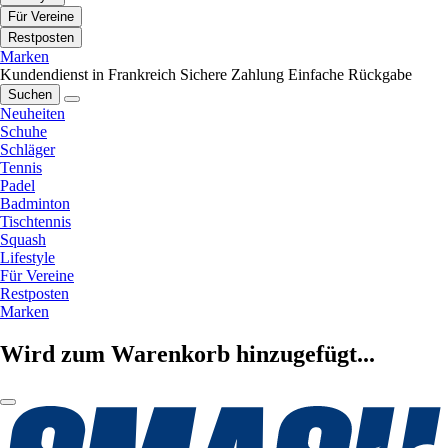
Für Vereine
Restposten
Marken
Kundendienst in Frankreich
Sichere Zahlung
Einfache Rückgabe
Suchen
Neuheiten
Schuhe
Schläger
Tennis
Padel
Badminton
Tischtennis
Squash
Lifestyle
Für Vereine
Restposten
Marken
Wird zum Warenkorb hinzugefügt...