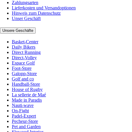
Zahlungsarten
Lieferkosten und Versandoptionen
Hinweis zum Datenschutz
Unser Geschäft
Unsere Geschäfte
Basket-Center
Daily Bikers
Direct Running
Direct-Volley
Espace Golf
Foot-Store
Galopp-Store
Golf and co
Handball-Store
House of Rugby
La sellerie de Maé
Made in Paradis
Nauti-wave
On-Fight
Padel-Expert
Pecheur-Store
Pet and Garden
Slowood Interior