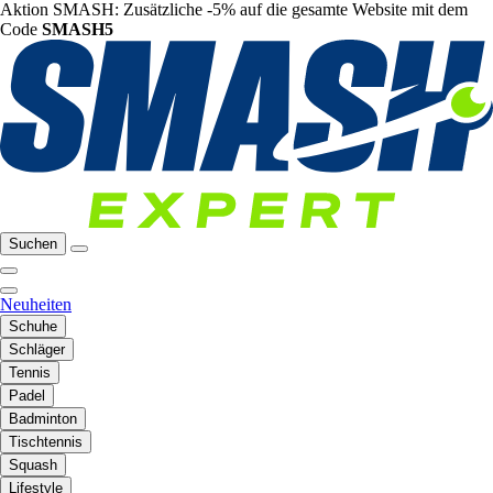
Aktion SMASH: Zusätzliche -5% auf die gesamte Website mit dem
Code
SMASH5
Suchen
Neuheiten
Schuhe
Schläger
Tennis
Padel
Badminton
Tischtennis
Squash
Lifestyle