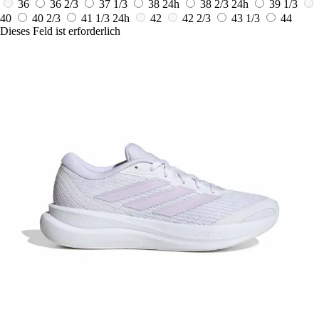
36
36 2/3
37 1/3
38
24h
38 2/3
24h
39 1/3
40
40 2/3
41 1/3
24h
42
42 2/3
43 1/3
44
Dieses Feld ist erforderlich