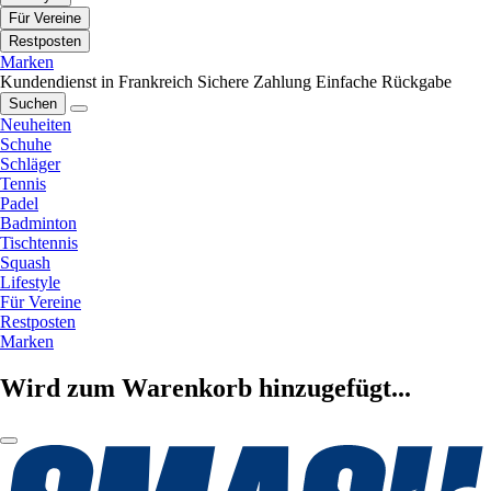
Für Vereine
Restposten
Marken
Kundendienst in Frankreich
Sichere Zahlung
Einfache Rückgabe
Suchen
Neuheiten
Schuhe
Schläger
Tennis
Padel
Badminton
Tischtennis
Squash
Lifestyle
Für Vereine
Restposten
Marken
Wird zum Warenkorb hinzugefügt...