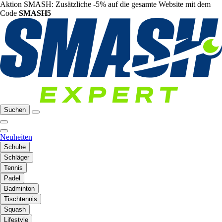
Aktion SMASH: Zusätzliche -5% auf die gesamte Website mit dem
Code
SMASH5
Suchen
Neuheiten
Schuhe
Schläger
Tennis
Padel
Badminton
Tischtennis
Squash
Lifestyle