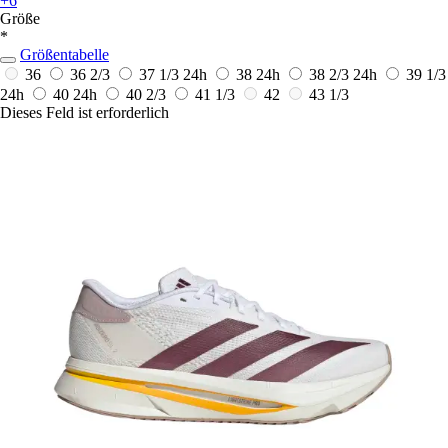
+6
Größe
*
Größentabelle
36
36 2/3
37 1/3
24h
38
24h
38 2/3
24h
39 1/3
24h
40
24h
40 2/3
41 1/3
42
43 1/3
Dieses Feld ist erforderlich