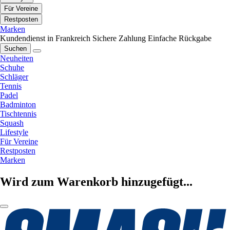
Für Vereine
Restposten
Marken
Kundendienst in Frankreich
Sichere Zahlung
Einfache Rückgabe
Suchen
Neuheiten
Schuhe
Schläger
Tennis
Padel
Badminton
Tischtennis
Squash
Lifestyle
Für Vereine
Restposten
Marken
Wird zum Warenkorb hinzugefügt...