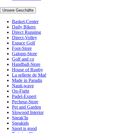
Unsere Geschäfte
Basket-Center
Daily Bikers
Direct Running
Direct-Volley
Espace Golf
Foot-Store
Galopp-Store
Golf and co
Handball-Store
House of Rugby
La sellerie de Maé
Made in Paradis
Nauti-wave
On-Fight
Padel-Expert
Pecheur-Store
Pet and Garden
Slowood Interior
Sneak'In
Sneakids
Sport is good