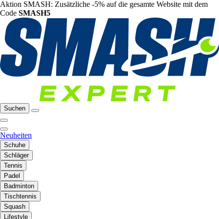
Aktion SMASH: Zusätzliche -5% auf die gesamte Website mit dem
Code
SMASH5
Suchen
Neuheiten
Schuhe
Schläger
Tennis
Padel
Badminton
Tischtennis
Squash
Lifestyle