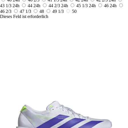
43 1/3
24h
44
24h
44 2/3
24h
45 1/3
24h
46
24h
46 2/3
47 1/3
48
49 1/3
50
Dieses Feld ist erforderlich