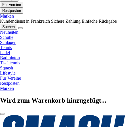
Für Vereine
Restposten
Marken
Kundendienst in Frankreich
Sichere Zahlung
Einfache Rückgabe
Suchen
Neuheiten
Schuhe
Schläger
Tennis
Padel
Badminton
Tischtennis
Squash
Lifestyle
Für Vereine
Restposten
Marken
Wird zum Warenkorb hinzugefügt...