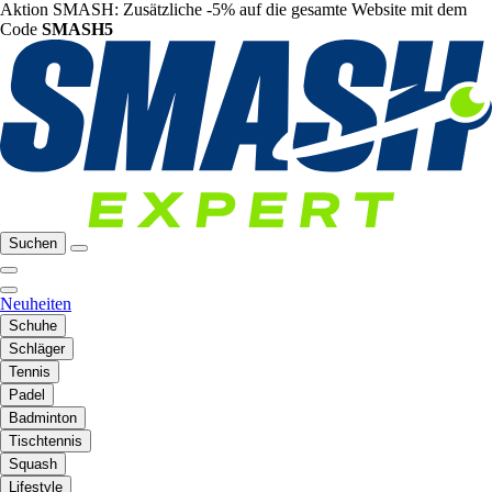
Aktion SMASH: Zusätzliche -5% auf die gesamte Website mit dem
Code
SMASH5
Suchen
Neuheiten
Schuhe
Schläger
Tennis
Padel
Badminton
Tischtennis
Squash
Lifestyle