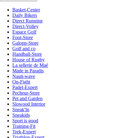
Basket-Center
Daily Bikers
Direct Running
Direct-Volley
Espace Golf
Foot-Store
Galopp-Store
Golf and co
Handball-Store
House of Rugby
La sellerie de Maé
Made in Paradis
Nauti-wave
On-Fight
Padel-Expert
Pecheur-Store
Pet and Garden
Slowood Interior
Sneak'In
Sneakids
Sport is good
Training-Fit
Trek-Expert
Triathlon-Expert