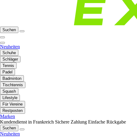
Suchen
Neuheiten
Schuhe
Schläger
Tennis
Padel
Badminton
Tischtennis
Squash
Lifestyle
Für Vereine
Restposten
Marken
Kundendienst in Frankreich
Sichere Zahlung
Einfache Rückgabe
Suchen
Neuheiten