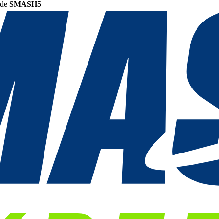
ode
SMASH5