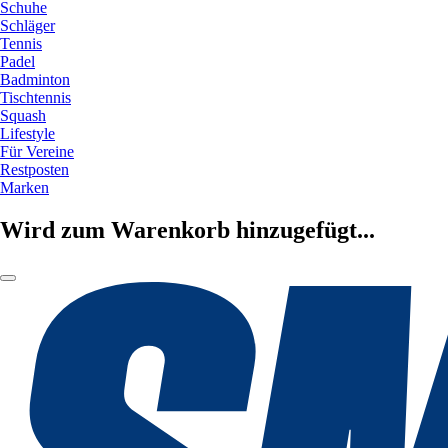
Schuhe
Schläger
Tennis
Padel
Badminton
Tischtennis
Squash
Lifestyle
Für Vereine
Restposten
Marken
Wird zum Warenkorb hinzugefügt...