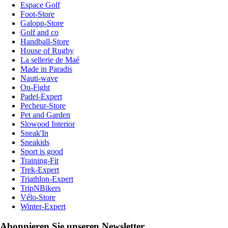
Espace Golf
Foot-Store
Galopp-Store
Golf and co
Handball-Store
House of Rugby
La sellerie de Maé
Made in Paradis
Nauti-wave
On-Fight
Padel-Expert
Pecheur-Store
Pet and Garden
Slowood Interior
Sneak'In
Sneakids
Sport is good
Training-Fit
Trek-Expert
Triathlon-Expert
TripNBikers
Vélo-Store
Winter-Expert
Abonnieren Sie unseren Newsletter