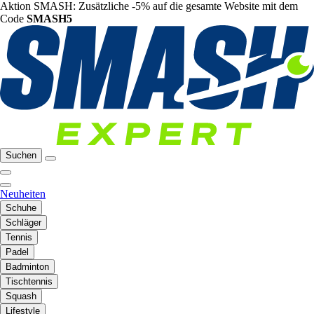
Aktion SMASH: Zusätzliche -5% auf die gesamte Website mit dem
Code
SMASH5
Suchen
Neuheiten
Schuhe
Schläger
Tennis
Padel
Badminton
Tischtennis
Squash
Lifestyle