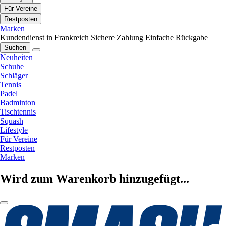
Für Vereine
Restposten
Marken
Kundendienst in Frankreich
Sichere Zahlung
Einfache Rückgabe
Suchen
Neuheiten
Schuhe
Schläger
Tennis
Padel
Badminton
Tischtennis
Squash
Lifestyle
Für Vereine
Restposten
Marken
Wird zum Warenkorb hinzugefügt...