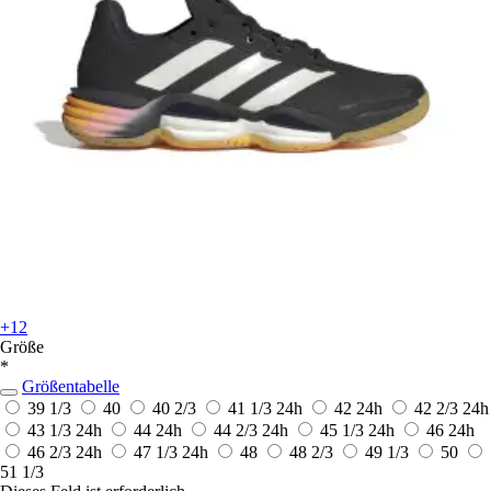
+12
Größe
*
Größentabelle
39 1/3
40
40 2/3
41 1/3
24h
42
24h
42 2/3
24h
43 1/3
24h
44
24h
44 2/3
24h
45 1/3
24h
46
24h
46 2/3
24h
47 1/3
24h
48
48 2/3
49 1/3
50
51 1/3