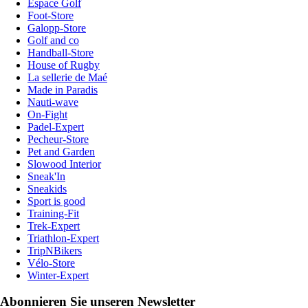
Espace Golf
Foot-Store
Galopp-Store
Golf and co
Handball-Store
House of Rugby
La sellerie de Maé
Made in Paradis
Nauti-wave
On-Fight
Padel-Expert
Pecheur-Store
Pet and Garden
Slowood Interior
Sneak'In
Sneakids
Sport is good
Training-Fit
Trek-Expert
Triathlon-Expert
TripNBikers
Vélo-Store
Winter-Expert
Abonnieren Sie unseren Newsletter