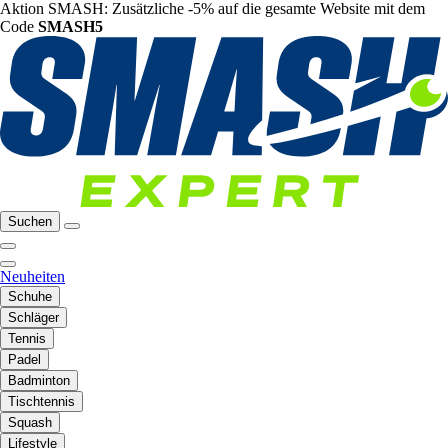
Aktion SMASH: Zusätzliche -5% auf die gesamte Website mit dem
Code
SMASH5
Suchen
Neuheiten
Schuhe
Schläger
Tennis
Padel
Badminton
Tischtennis
Squash
Lifestyle