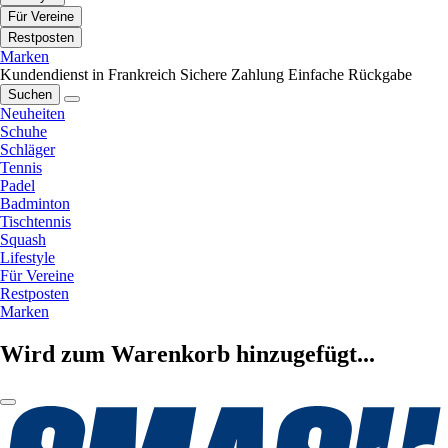
Für Vereine
Restposten
Marken
Kundendienst in Frankreich
Sichere Zahlung
Einfache Rückgabe
Suchen
Neuheiten
Schuhe
Schläger
Tennis
Padel
Badminton
Tischtennis
Squash
Lifestyle
Für Vereine
Restposten
Marken
Wird zum Warenkorb hinzugefügt...