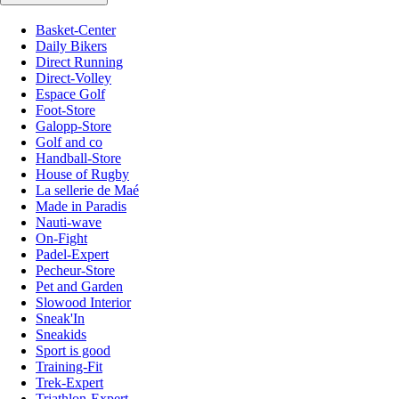
Basket-Center
Daily Bikers
Direct Running
Direct-Volley
Espace Golf
Foot-Store
Galopp-Store
Golf and co
Handball-Store
House of Rugby
La sellerie de Maé
Made in Paradis
Nauti-wave
On-Fight
Padel-Expert
Pecheur-Store
Pet and Garden
Slowood Interior
Sneak'In
Sneakids
Sport is good
Training-Fit
Trek-Expert
Triathlon-Expert