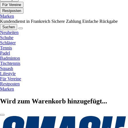
Für Vereine
Restposten
Marken
Kundendienst in Frankreich
Sichere Zahlung
Einfache Rückgabe
Suchen
Neuheiten
Schuhe
Schläger
Tennis
Padel
Badminton
Tischtennis
Squash
Lifestyle
Für Vereine
Restposten
Marken
Wird zum Warenkorb hinzugefügt...