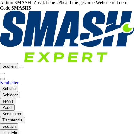
Aktion SMASH: Zusätzliche -5% auf die gesamte Website mit dem
Code
SMASH5
Suchen
Neuheiten
Schuhe
Schläger
Tennis
Padel
Badminton
Tischtennis
Squash
Lifestyle