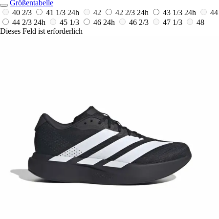
Größentabelle
40 2/3
41 1/3
24h
42
42 2/3
24h
43 1/3
24h
44
44 2/3
24h
45 1/3
46
24h
46 2/3
47 1/3
48
Dieses Feld ist erforderlich