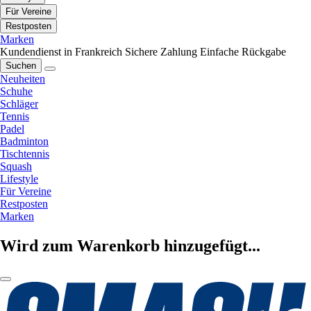
Für Vereine
Restposten
Marken
Kundendienst in Frankreich
Sichere Zahlung
Einfache Rückgabe
Suchen
Neuheiten
Schuhe
Schläger
Tennis
Padel
Badminton
Tischtennis
Squash
Lifestyle
Für Vereine
Restposten
Marken
Wird zum Warenkorb hinzugefügt...