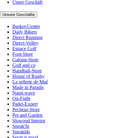
Unser Geschäft
Unsere Geschäfte
Basket-Center
Daily Bikers
Direct Running
Direct-Volley
Espace Golf
Foot-Store
Galopp-Store
Golf and co
Handball-Store
House of Rugby
La sellerie de Maé
Made in Paradis
Nauti-wave
On-Fight
Padel-Expert
Pecheur-Store
Pet and Garden
Slowood Interior
Sneak'In
Sneakids
Sport is good