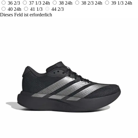
36 2/3
37 1/3
24h
38
24h
38 2/3
24h
39 1/3
24h
40
24h
41 1/3
44 2/3
Dieses Feld ist erforderlich