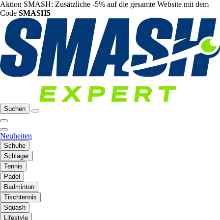
Aktion SMASH: Zusätzliche -5% auf die gesamte Website mit dem
Code
SMASH5
Suchen
Neuheiten
Schuhe
Schläger
Tennis
Padel
Badminton
Tischtennis
Squash
Lifestyle