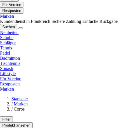
Für Vereine
Restposten
Marken
Kundendienst in Frankreich
Sichere Zahlung
Einfache Rückgabe
Suchen
Neuheiten
Schuhe
Schläger
Tennis
Padel
Badminton
Tischtennis
Squash
Lifestyle
Für Vereine
Restposten
Marken
Startseite
/
Marken
/
Coros
Filter
Produkt ansehen