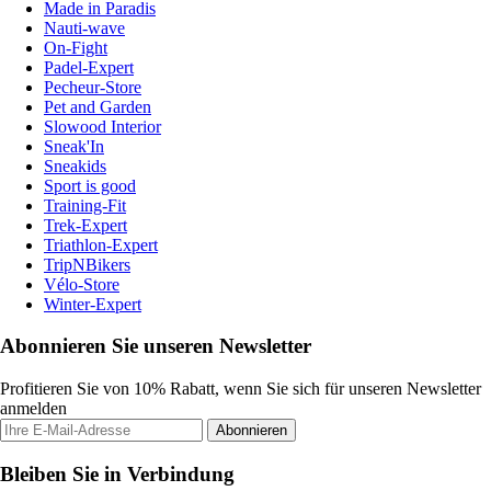
Made in Paradis
Nauti-wave
On-Fight
Padel-Expert
Pecheur-Store
Pet and Garden
Slowood Interior
Sneak'In
Sneakids
Sport is good
Training-Fit
Trek-Expert
Triathlon-Expert
TripNBikers
Vélo-Store
Winter-Expert
Abonnieren Sie unseren Newsletter
Profitieren Sie von 10% Rabatt, wenn Sie sich für unseren Newsletter
anmelden
Abonnieren
Bleiben Sie in Verbindung