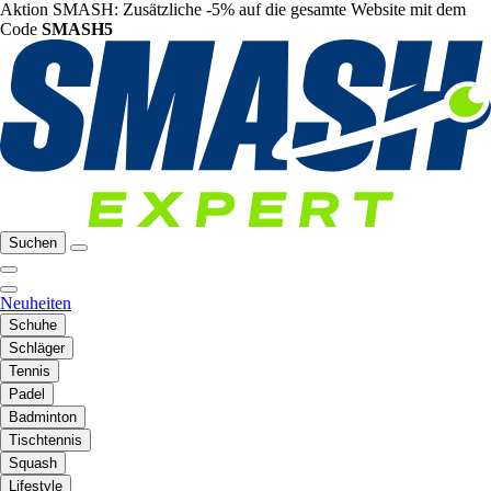
Aktion SMASH: Zusätzliche -5% auf die gesamte Website mit dem
Code
SMASH5
Suchen
Neuheiten
Schuhe
Schläger
Tennis
Padel
Badminton
Tischtennis
Squash
Lifestyle