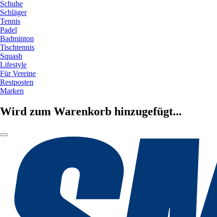
Schuhe
Schläger
Tennis
Padel
Badminton
Tischtennis
Squash
Lifestyle
Für Vereine
Restposten
Marken
Wird zum Warenkorb hinzugefügt...