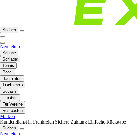
Suchen
Neuheiten
Schuhe
Schläger
Tennis
Padel
Badminton
Tischtennis
Squash
Lifestyle
Für Vereine
Restposten
Marken
Kundendienst in Frankreich
Sichere Zahlung
Einfache Rückgabe
Suchen
Neuheiten