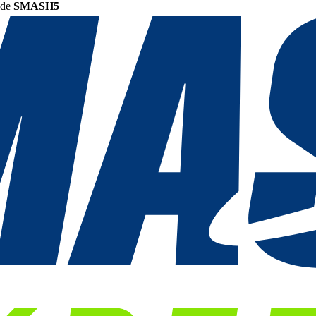
ode
SMASH5