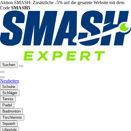
Aktion SMASH: Zusätzliche -5% auf die gesamte Website mit dem
Code
SMASH5
Suchen
Neuheiten
Schuhe
Schläger
Tennis
Padel
Badminton
Tischtennis
Squash
Lifestyle