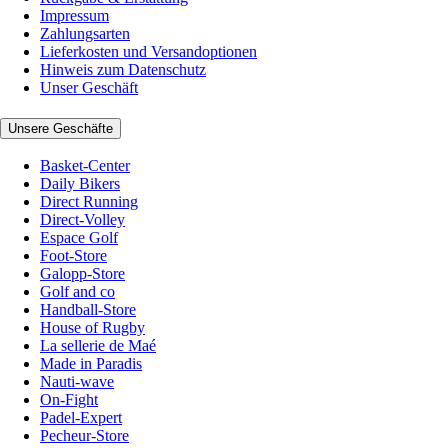
Impressum
Zahlungsarten
Lieferkosten und Versandoptionen
Hinweis zum Datenschutz
Unser Geschäft
Unsere Geschäfte
Basket-Center
Daily Bikers
Direct Running
Direct-Volley
Espace Golf
Foot-Store
Galopp-Store
Golf and co
Handball-Store
House of Rugby
La sellerie de Maé
Made in Paradis
Nauti-wave
On-Fight
Padel-Expert
Pecheur-Store