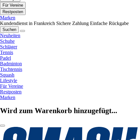
Für Vereine
Restposten
Marken
Kundendienst in Frankreich
Sichere Zahlung
Einfache Rückgabe
Suchen
Neuheiten
Schuhe
Schläger
Tennis
Padel
Badminton
Tischtennis
Squash
Lifestyle
Für Vereine
Restposten
Marken
Wird zum Warenkorb hinzugefügt...