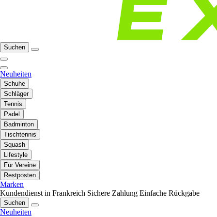
Suchen
Neuheiten
Schuhe
Schläger
Tennis
Padel
Badminton
Tischtennis
Squash
Lifestyle
Für Vereine
Restposten
Marken
Kundendienst in Frankreich
Sichere Zahlung
Einfache Rückgabe
Suchen
Neuheiten