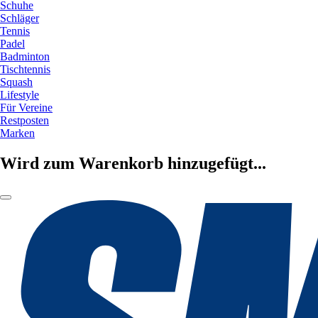
Schuhe
Schläger
Tennis
Padel
Badminton
Tischtennis
Squash
Lifestyle
Für Vereine
Restposten
Marken
Wird zum Warenkorb hinzugefügt...