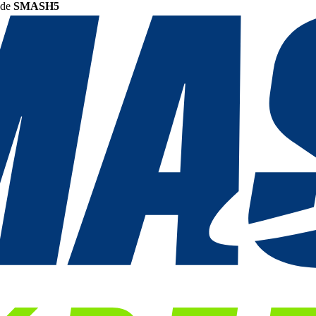
ode
SMASH5