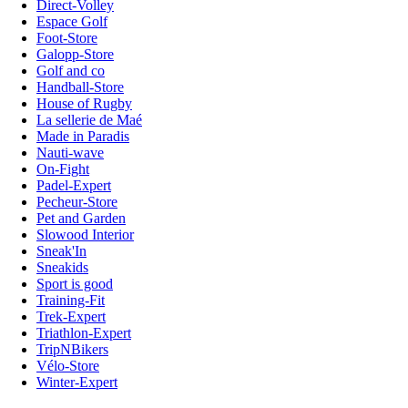
Direct-Volley
Espace Golf
Foot-Store
Galopp-Store
Golf and co
Handball-Store
House of Rugby
La sellerie de Maé
Made in Paradis
Nauti-wave
On-Fight
Padel-Expert
Pecheur-Store
Pet and Garden
Slowood Interior
Sneak'In
Sneakids
Sport is good
Training-Fit
Trek-Expert
Triathlon-Expert
TripNBikers
Vélo-Store
Winter-Expert