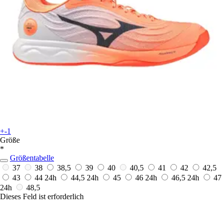
+-1
Größe
*
Größentabelle
37
38
38,5
39
40
40,5
41
42
42,5
43
44
24h
44,5
24h
45
46
24h
46,5
24h
47
24h
48,5
Dieses Feld ist erforderlich