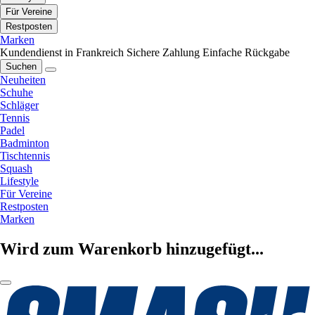
Für Vereine
Restposten
Marken
Kundendienst in Frankreich
Sichere Zahlung
Einfache Rückgabe
Suchen
Neuheiten
Schuhe
Schläger
Tennis
Padel
Badminton
Tischtennis
Squash
Lifestyle
Für Vereine
Restposten
Marken
Wird zum Warenkorb hinzugefügt...