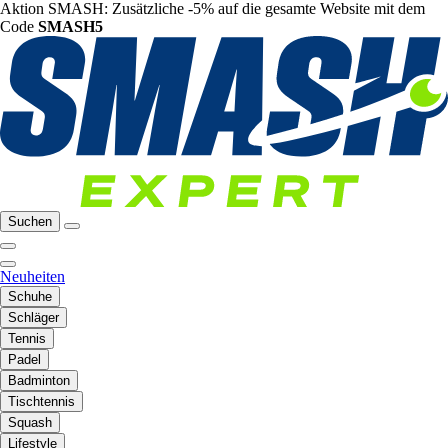
Aktion SMASH: Zusätzliche -5% auf die gesamte Website mit dem
Code
SMASH5
Suchen
Neuheiten
Schuhe
Schläger
Tennis
Padel
Badminton
Tischtennis
Squash
Lifestyle