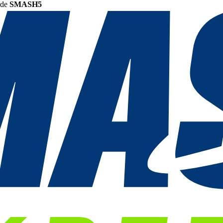
ode
SMASH5