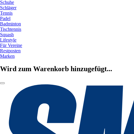
Schuhe
Schläger
Tennis
Padel
Badminton
Tischtennis
Squash
Lifestyle
Für Vereine
Restposten
Marken
Wird zum Warenkorb hinzugefügt...