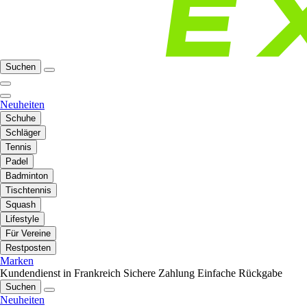
Suchen
Neuheiten
Schuhe
Schläger
Tennis
Padel
Badminton
Tischtennis
Squash
Lifestyle
Für Vereine
Restposten
Marken
Kundendienst in Frankreich
Sichere Zahlung
Einfache Rückgabe
Suchen
Neuheiten