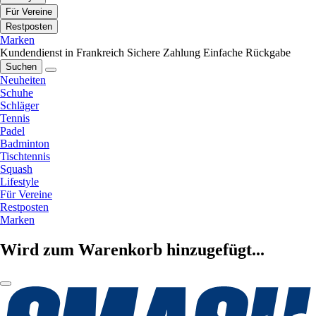
Für Vereine
Restposten
Marken
Kundendienst in Frankreich
Sichere Zahlung
Einfache Rückgabe
Suchen
Neuheiten
Schuhe
Schläger
Tennis
Padel
Badminton
Tischtennis
Squash
Lifestyle
Für Vereine
Restposten
Marken
Wird zum Warenkorb hinzugefügt...