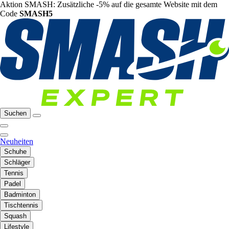
Aktion SMASH: Zusätzliche -5% auf die gesamte Website mit dem
Code
SMASH5
Suchen
Neuheiten
Schuhe
Schläger
Tennis
Padel
Badminton
Tischtennis
Squash
Lifestyle