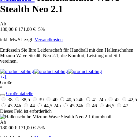
Stealth Neo 2.1
Ab
180,00 €
171,00 €
-5%
inkl. MwSt. zzgl.
Versandkosten
Entfesseln Sie Ihre Leidenschaft für Handball mit den Hallenschuhen
Mizuno Wave Stealth Neo 2.1, die Komfort, Leistung und Stil
vereinen.
+-1
Größe
*
Größentabelle
38
38,5
39
40
40,5
24h
41
24h
42
42,5
43
24h
44
44,5
24h
45
24h
46
46,5
47
Dieses Feld ist erforderlich
Ab
180,00 €
171,00 €
-5%