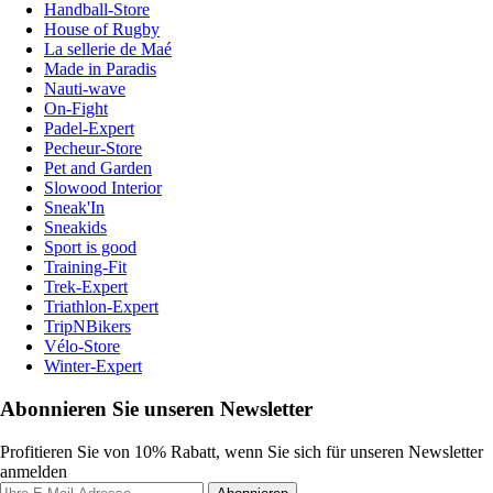
Handball-Store
House of Rugby
La sellerie de Maé
Made in Paradis
Nauti-wave
On-Fight
Padel-Expert
Pecheur-Store
Pet and Garden
Slowood Interior
Sneak'In
Sneakids
Sport is good
Training-Fit
Trek-Expert
Triathlon-Expert
TripNBikers
Vélo-Store
Winter-Expert
Abonnieren Sie unseren Newsletter
Profitieren Sie von 10% Rabatt, wenn Sie sich für unseren Newsletter
anmelden