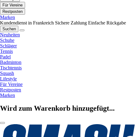
Für Vereine
Restposten
Marken
Kundendienst in Frankreich
Sichere Zahlung
Einfache Rückgabe
Suchen
Neuheiten
Schuhe
Schläger
Tennis
Padel
Badminton
Tischtennis
Squash
Lifestyle
Für Vereine
Restposten
Marken
Wird zum Warenkorb hinzugefügt...