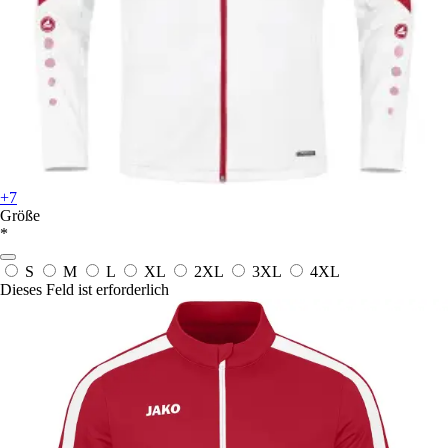
+7
Größe
*
S
M
L
XL
2XL
3XL
4XL
Dieses Feld ist erforderlich