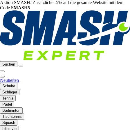
Aktion SMASH: Zusätzliche -5% auf die gesamte Website mit dem
Code
SMASH5
Suchen
Neuheiten
Schuhe
Schläger
Tennis
Padel
Badminton
Tischtennis
Squash
Lifestyle