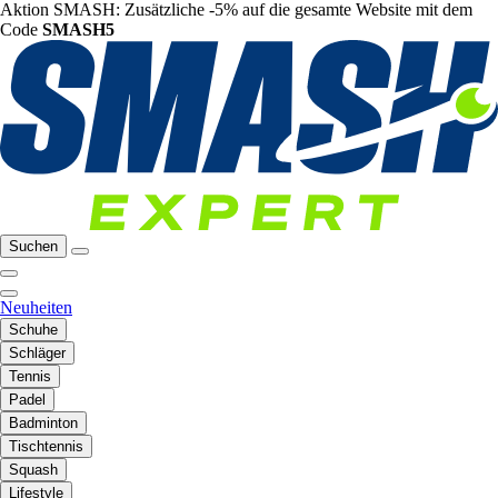
Aktion SMASH: Zusätzliche -5% auf die gesamte Website mit dem
Code
SMASH5
Suchen
Neuheiten
Schuhe
Schläger
Tennis
Padel
Badminton
Tischtennis
Squash
Lifestyle