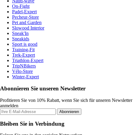
Nauti-wave
On-Fight
Padel-Expert
Pecheur-Store
Pet and Garden
Slowood Interior
Sneak'In
Sneakids
Sport is good
Training-Fit
Trek-Expert
Triathlon-Expert
TripNBikers
Vélo-Store
Winter-Expert
Abonnieren Sie unseren Newsletter
Profitieren Sie von 10% Rabatt, wenn Sie sich für unseren Newsletter
anmelden
Abonnieren
Bleiben Sie in Verbindung