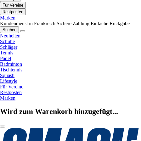
Für Vereine
Restposten
Marken
Kundendienst in Frankreich
Sichere Zahlung
Einfache Rückgabe
Suchen
Neuheiten
Schuhe
Schläger
Tennis
Padel
Badminton
Tischtennis
Squash
Lifestyle
Für Vereine
Restposten
Marken
Wird zum Warenkorb hinzugefügt...