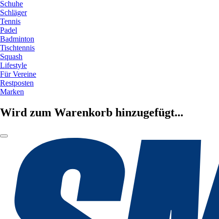
Schuhe
Schläger
Tennis
Padel
Badminton
Tischtennis
Squash
Lifestyle
Für Vereine
Restposten
Marken
Wird zum Warenkorb hinzugefügt...