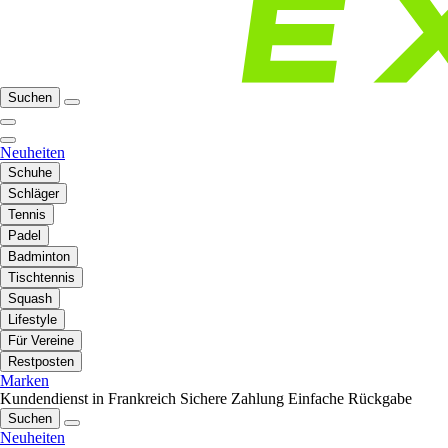
Suchen
Neuheiten
Schuhe
Schläger
Tennis
Padel
Badminton
Tischtennis
Squash
Lifestyle
Für Vereine
Restposten
Marken
Kundendienst in Frankreich
Sichere Zahlung
Einfache Rückgabe
Suchen
Neuheiten