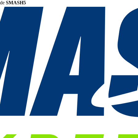
ode
SMASH5