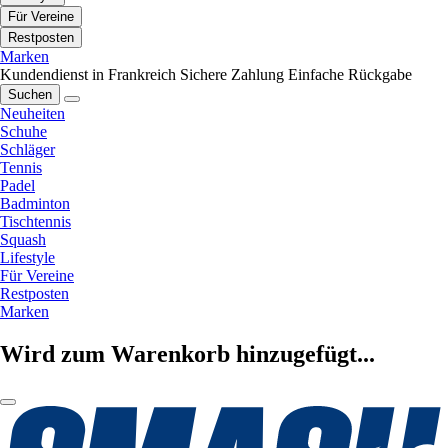
Für Vereine
Restposten
Marken
Kundendienst in Frankreich
Sichere Zahlung
Einfache Rückgabe
Suchen
Neuheiten
Schuhe
Schläger
Tennis
Padel
Badminton
Tischtennis
Squash
Lifestyle
Für Vereine
Restposten
Marken
Wird zum Warenkorb hinzugefügt...