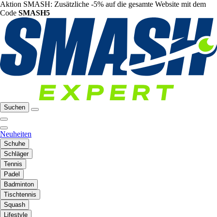
Aktion SMASH: Zusätzliche -5% auf die gesamte Website mit dem
Code
SMASH5
Suchen
Neuheiten
Schuhe
Schläger
Tennis
Padel
Badminton
Tischtennis
Squash
Lifestyle