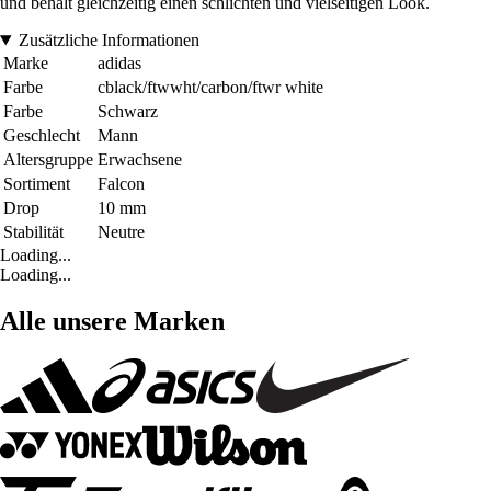
und behält gleichzeitig einen schlichten und vielseitigen Look.
Zusätzliche Informationen
Marke
adidas
Farbe
cblack/ftwwht/carbon/ftwr white
Farbe
Schwarz
Geschlecht
Mann
Altersgruppe
Erwachsene
Sortiment
Falcon
Drop
10 mm
Stabilität
Neutre
Loading...
Loading...
Alle unsere Marken