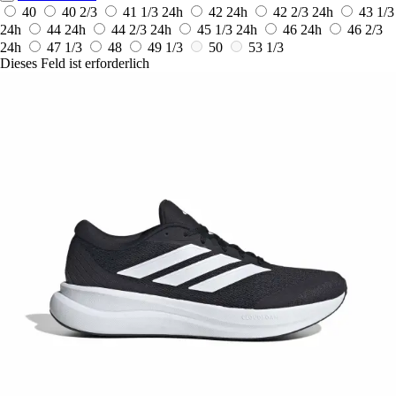
40
40 2/3
41 1/3
24h
42
24h
42 2/3
24h
43 1/3
24h
44
24h
44 2/3
24h
45 1/3
24h
46
24h
46 2/3
24h
47 1/3
48
49 1/3
50
53 1/3
Dieses Feld ist erforderlich