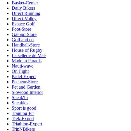
Basket-Center
Daily Bikers
Direct Running
Direct-Volley
Espace Golf
Foot-Store
Galopp-Store
Golf and co
Handball-Store
House of Rugby
La sellerie de Maé
Made in Paradis
Nauti-wave
On-Fight
Padel-Expert
Pecheur-Store
Pet and Garden
Slowood Interior
Sneak'In
Sneakids
Sport is good
Training-Fit
Trek-Expert
Triathlon-Expert
TripNBikers