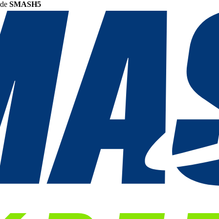
ode
SMASH5