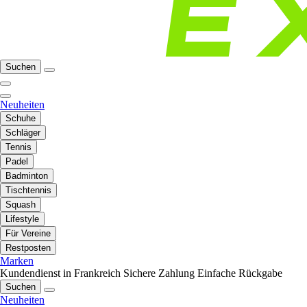
Suchen
Neuheiten
Schuhe
Schläger
Tennis
Padel
Badminton
Tischtennis
Squash
Lifestyle
Für Vereine
Restposten
Marken
Kundendienst in Frankreich
Sichere Zahlung
Einfache Rückgabe
Suchen
Neuheiten