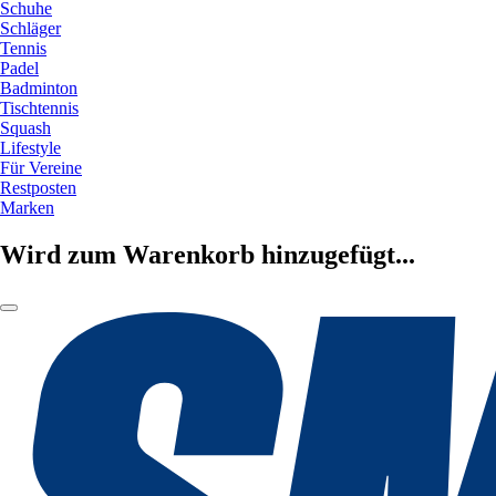
Schuhe
Schläger
Tennis
Padel
Badminton
Tischtennis
Squash
Lifestyle
Für Vereine
Restposten
Marken
Wird zum Warenkorb hinzugefügt...