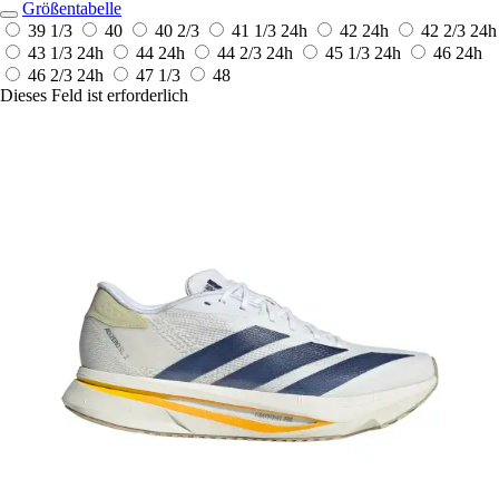
Größentabelle
39 1/3
40
40 2/3
41 1/3
24h
42
24h
42 2/3
24h
43 1/3
24h
44
24h
44 2/3
24h
45 1/3
24h
46
24h
46 2/3
24h
47 1/3
48
Dieses Feld ist erforderlich