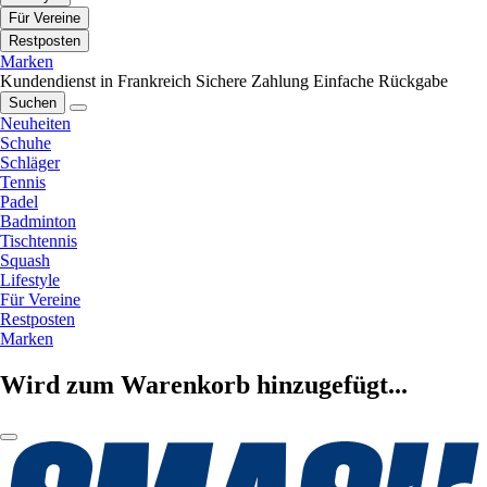
Für Vereine
Restposten
Marken
Kundendienst in Frankreich
Sichere Zahlung
Einfache Rückgabe
Suchen
Neuheiten
Schuhe
Schläger
Tennis
Padel
Badminton
Tischtennis
Squash
Lifestyle
Für Vereine
Restposten
Marken
Wird zum Warenkorb hinzugefügt...