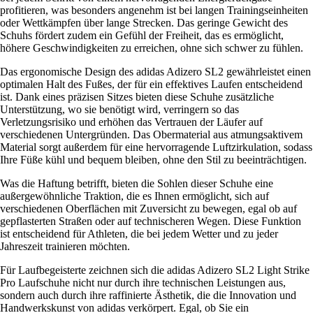
profitieren, was besonders angenehm ist bei langen Trainingseinheiten
oder Wettkämpfen über lange Strecken. Das geringe Gewicht des
Schuhs fördert zudem ein Gefühl der Freiheit, das es ermöglicht,
höhere Geschwindigkeiten zu erreichen, ohne sich schwer zu fühlen.
Das ergonomische Design des adidas Adizero SL2 gewährleistet einen
optimalen Halt des Fußes, der für ein effektives Laufen entscheidend
ist. Dank eines präzisen Sitzes bieten diese Schuhe zusätzliche
Unterstützung, wo sie benötigt wird, verringern so das
Verletzungsrisiko und erhöhen das Vertrauen der Läufer auf
verschiedenen Untergründen. Das Obermaterial aus atmungsaktivem
Material sorgt außerdem für eine hervorragende Luftzirkulation, sodass
Ihre Füße kühl und bequem bleiben, ohne den Stil zu beeinträchtigen.
Was die Haftung betrifft, bieten die Sohlen dieser Schuhe eine
außergewöhnliche Traktion, die es Ihnen ermöglicht, sich auf
verschiedenen Oberflächen mit Zuversicht zu bewegen, egal ob auf
gepflasterten Straßen oder auf technischeren Wegen. Diese Funktion
ist entscheidend für Athleten, die bei jedem Wetter und zu jeder
Jahreszeit trainieren möchten.
Für Laufbegeisterte zeichnen sich die adidas Adizero SL2 Light Strike
Pro Laufschuhe nicht nur durch ihre technischen Leistungen aus,
sondern auch durch ihre raffinierte Ästhetik, die die Innovation und
Handwerkskunst von adidas verkörpert. Egal, ob Sie ein