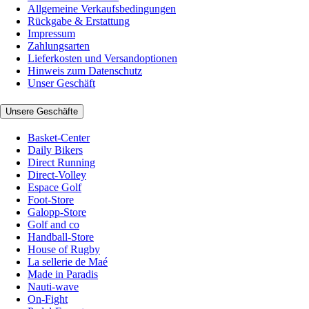
Allgemeine Verkaufsbedingungen
Rückgabe & Erstattung
Impressum
Zahlungsarten
Lieferkosten und Versandoptionen
Hinweis zum Datenschutz
Unser Geschäft
Unsere Geschäfte
Basket-Center
Daily Bikers
Direct Running
Direct-Volley
Espace Golf
Foot-Store
Galopp-Store
Golf and co
Handball-Store
House of Rugby
La sellerie de Maé
Made in Paradis
Nauti-wave
On-Fight