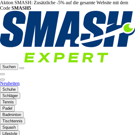
Aktion SMASH: Zusätzliche -5% auf die gesamte Website mit dem
Code
SMASH5
Suchen
Neuheiten
Schuhe
Schläger
Tennis
Padel
Badminton
Tischtennis
Squash
Lifestyle